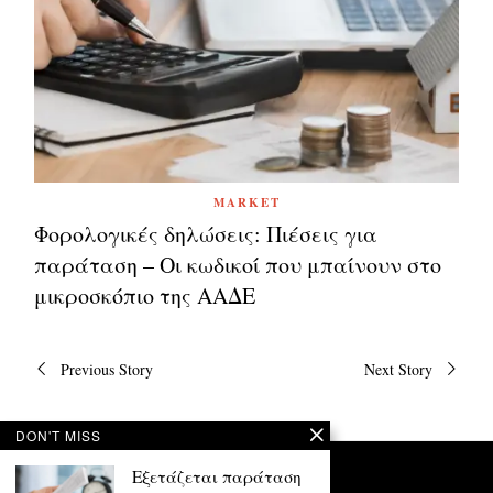
MARKET
Φορολογικές δηλώσεις: Πιέσεις για
παράταση – Οι κωδικοί που μπαίνουν στο
μικροσκόπιο της ΑΑΔΕ
Πλοήγηση
Previous Story
Next Story
άρθρων
DON'T MISS
Εξετάζεται παράταση