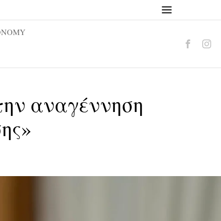
ONOMY
την αναγέννηση
σης»