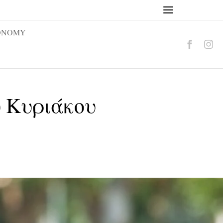
ONOMY
υ Κυριάκου