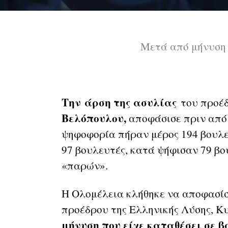
Μετά από μήνυση 
Την άρση της ασυλίας
του προέ
Βελόπουλου,
αποφάσισε πριν από 
ψηφοφορία πήραν μέρος 194 βουλε
97 βουλευτές, κατά ψήφισαν 79 βο
«παρών».
Η Ολομέλεια κλήθηκε να αποφασίσ
προέδρου της Ελληνικής Λύσης, 
μήνυση που είχε καταθέσει σε β