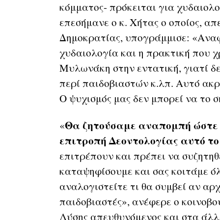
κόμματος- πρόκειται για χυδαιολ
επεσήμανε ο κ. Χήτας ο οποίος, α
Δημοκρατίας, υπογράμμισε: «Αναφέ
χυδαιολογία και η πρακτική που χ
Μυλωνάκη στην εντατική, γιατί δε
περί παιδοβιαστών κ.λπ. Αυτό ακρι
Ο ψυχισμός μας δεν μπορεί να το 
Θα ζητούσαμε αναπομπή ώστε ν
«
επιτροπή Δεοντολογίας αυτό το
επιτρέπουν και πρέπει να συζητηθε
καταψηφίσουμε και σας κοιτάμε όλ
αναλογιστείτε τι θα συμβεί αν αρχ
παιδοβιαστές», ανέφερε ο κοινοβ
Λύσης απευθυνόμενος και στα άλλ