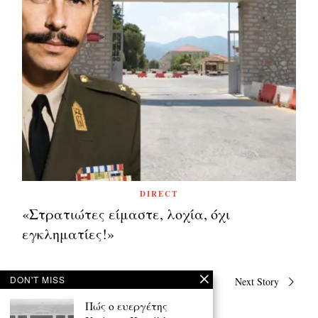
DIRECT
«Στρατιώτες είμαστε, λοχία, όχι
εγκληματίες!»
Πλοήγηση
DON'T MISS
Previous Story
Next Story
άρθρων
Πώς ο ευεργέτης