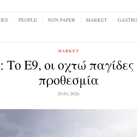
IES
PEOPLE
NON PAPER
MARKET
GASTR
MARKET
 Το Ε9, οι οχτώ παγίδες 
προθεσμία
29.01.2026