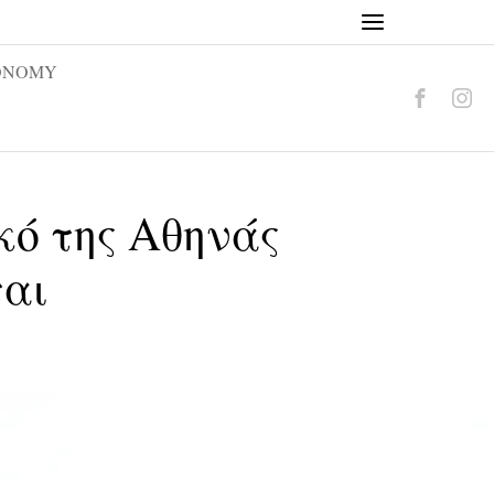
ONOMY
κό της Αθηνάς
ται