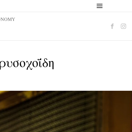
ONOMY
ρυσοχοΐδη