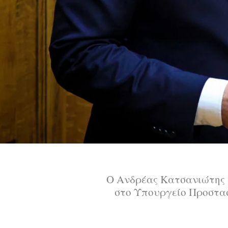
Ο Ανδρέας Κατσανιώτης α
στο Υπουργείο Προστασ