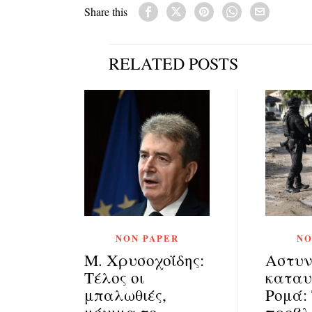
Share this
RELATED POSTS
NON PAPER
NO
Μ. Χρυσοχοΐδης:
Αστυν
Τέλος οι
καταυ
μπαλωθιές,
Ρομά: 
μόνιμα το
προβλ