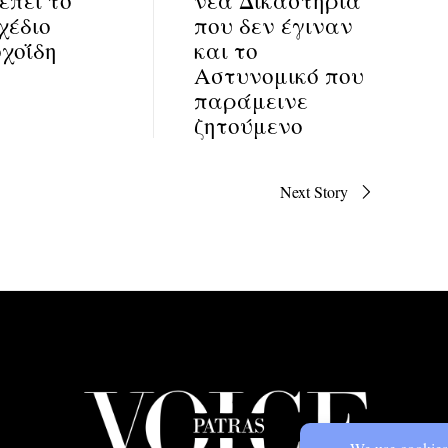
χέδιο
που δεν έγιναν
χοΐδη
και το
Αστυνομικό που
παράμεινε
ζητούμενο
Next Story