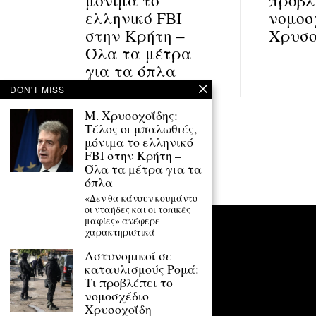
ελληνικό FBI
νομοσ
στην Κρήτη –
Χρυσο
Όλα τα μέτρα
για τα όπλα
DON'T MISS
Μ. Χρυσοχοΐδης:
Πλοήγηση
Τέλος οι μπαλωθιές,
Previous Story
μόνιμα το ελληνικό
FBI στην Κρήτη –
άρθρων
Όλα τα μέτρα για τα
όπλα
«Δεν θα κάνουν κουμάντο
οι νταήδες και οι τοπικές
μαφίες» ανέφερε
χαρακτηριστικά
Αστυνομικοί σε
καταυλισμούς Ρομά:
Τι προβλέπει το
νομοσχέδιο
Χρυσοχοΐδη