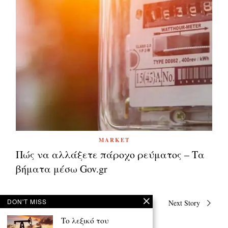
MARKET
Πώς να αλλάξετε πάροχο ρεύματος – Τα
βήματα μέσω Gov.gr
Πλοήγηση
DON'T MISS
Previous Story
Next Story
άρθρων
Το λεξικό του