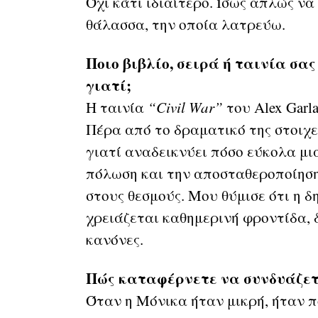
Όχι κάτι ιδιαίτερο. Ίσως απλώς να
θάλασσα, την οποία λατρεύω.
Ποιο βιβλίο, σειρά ή ταινία σα
γιατί;
Η ταινία
“
Civil
War
”
του Alex Garla
Πέρα από το δραματικό της στοιχεί
γιατί αναδεικνύει πόσο εύκολα μι
πόλωση και την αποσταθεροποίηση
στους θεσμούς. Μου θύμισε ότι η δ
χρειάζεται καθημερινή φροντίδα, 
κανόνες.
Πώς καταφέρνετε να συνδυάζετε
Όταν η Μόνικα ήταν μικρή, ήταν 