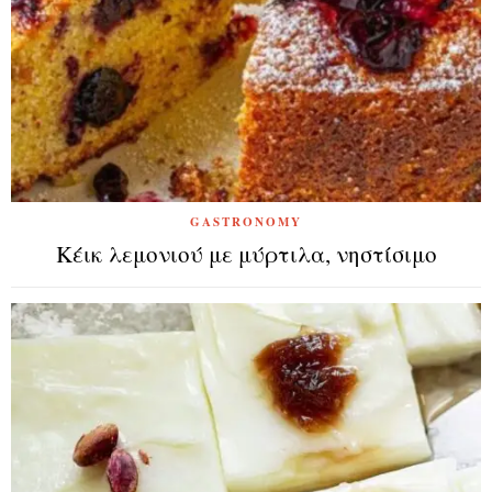
GASTRONOMY
Κέικ λεμονιού με μύρτιλα, νηστίσιμο