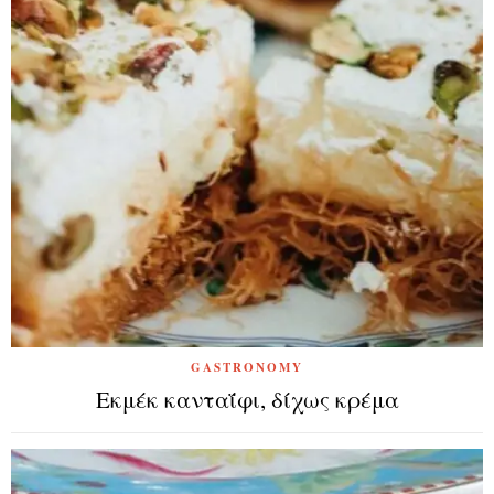
GASTRONOMY
Εκμέκ κανταΐφι, δίχως κρέμα