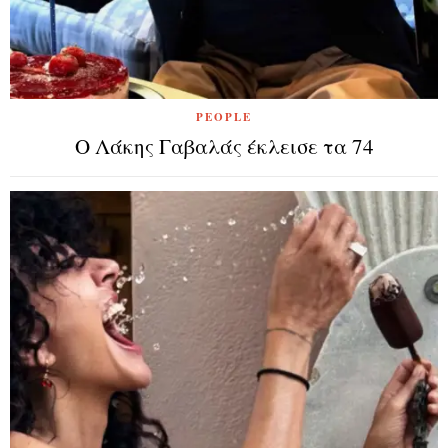
PEOPLE
O Λάκης Γαβαλάς έκλεισε τα 74