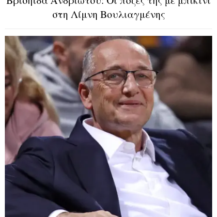
Βρισηίδα Ανδριώτου: Οι πόζες της με μπικίνι
στη Λίμνη Βουλιαγμένης