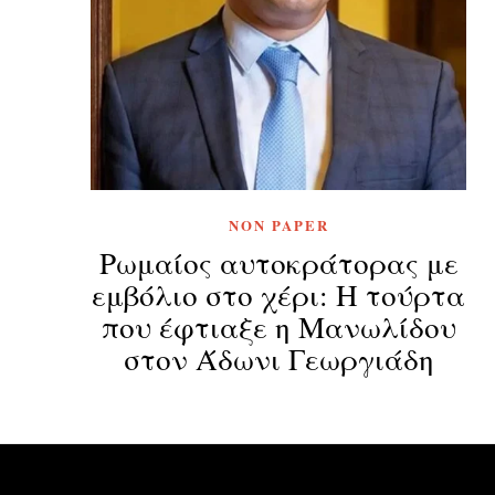
NON PAPER
Ρωμαίος αυτοκράτορας με
εμβόλιο στο χέρι: Η τούρτα
που έφτιαξε η Μανωλίδου
στον Άδωνι Γεωργιάδη