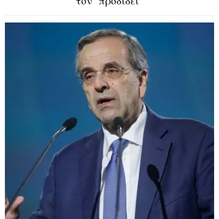
τον ”προδίδει”