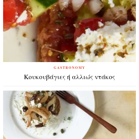
GASTRONOMY
Κουκουβάγιες ή αλλιώς ντάκος