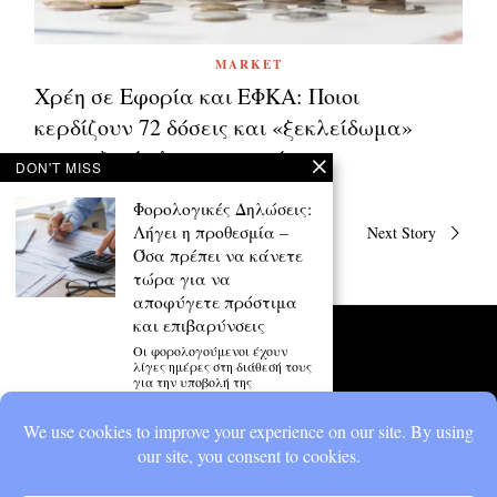
MARKET
Χρέη σε Εφορία και ΕΦΚΑ: Ποιοι
κερδίζουν 72 δόσεις και «ξεκλείδωμα»
τραπεζικών λογαριασμών
DON'T MISS
Φορολογικές Δηλώσεις:
Πλοήγηση
Λήγει η προθεσμία –
Previous Story
Next Story
άρθρων
Όσα πρέπει να κάνετε
τώρα για να
αποφύγετε πρόστιμα
και επιβαρύνσεις
Οι φορολογούμενοι έχουν
λίγες ημέρες στη διάθεσή τους
για την υποβολή της
Ανελκυστήρες: Λήγει η
προθεσμία απογραφής
– Πρόστιμα έως 5.000
ευρώ για χιλιάδες