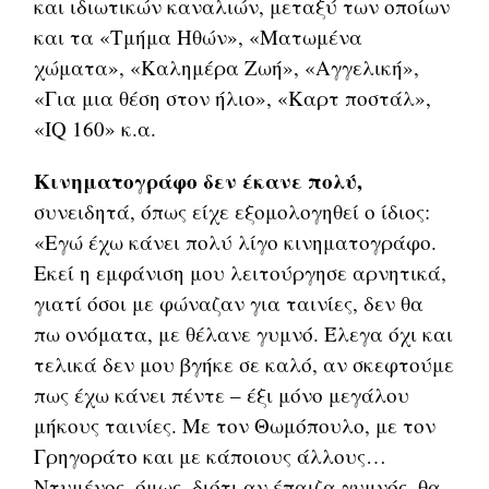
και ιδιωτικών καναλιών, μεταξύ των οποίων
και τα «Τμήμα Ηθών», «Ματωμένα
χώματα», «Καλημέρα Ζωή», «Αγγελική»,
«Για μια θέση στον ήλιο», «Καρτ ποστάλ»,
«IQ 160» κ.α.
Κινηματογράφο δεν έκανε πολύ,
συνειδητά, όπως είχε εξομολογηθεί ο ίδιος:
«Εγώ έχω κάνει πολύ λίγο κινηματογράφο.
Εκεί η εμφάνιση μου λειτούργησε αρνητικά,
γιατί όσοι με φώναζαν για ταινίες, δεν θα
πω ονόματα, με θέλανε γυμνό. Έλεγα όχι και
τελικά δεν μου βγήκε σε καλό, αν σκεφτούμε
πως έχω κάνει πέντε – έξι μόνο μεγάλου
μήκους ταινίες. Με τον Θωμόπουλο, με τον
Γρηγοράτο και με κάποιους άλλους…
Ντυμένος, όμως, διότι αν έπαιζα γυμνός, θα