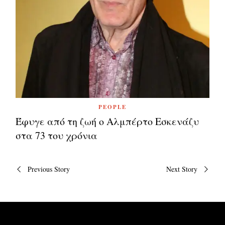
PEOPLE
Έφυγε από τη ζωή ο Αλμπέρτο Εσκενάζυ
στα 73 του χρόνια
Πλοήγηση
Previous Story
Next Story
άρθρων