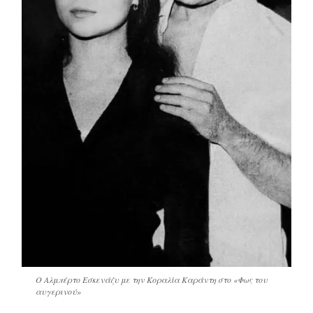
Ο Αλμπέρτο Εσκενάζυ με την Κοραλία Καράντη στο «Φως του
αυγερινού»