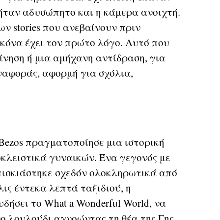
g ήταν αδυσώπητο και η κάμερα ανοιχτή.
των stories που ανεβαίνουν πριν
ικόνα έχει τον πρώτο λόγο. Αυτό που
ίνηση ή μια αμήχανη αντίδραση, για
ναφοράς, αφορμή για σχόλια,
f Bezos πραγματοποίησε μια ιστορική
κλειστικά γυναικών. Ένα γεγονός με
πισκιάστηκε σχεδόν ολοκληρωτικά από
λις έντεκα λεπτά ταξιδιού, η
ήσει το What a Wonderful World, να
ο λουλούδι αγνοώντας τη θέα της Γης