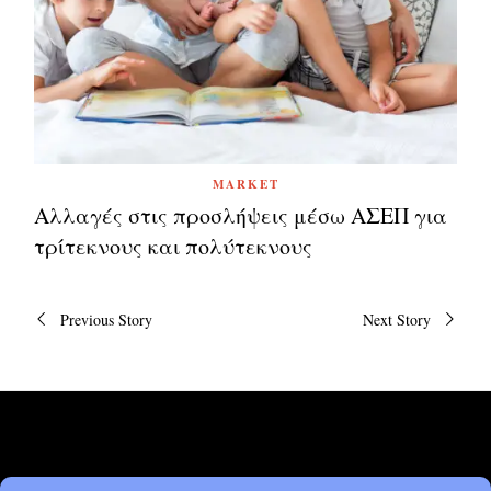
MARKET
Αλλαγές στις προσλήψεις μέσω ΑΣΕΠ για
τρίτεκνους και πολύτεκνους
Πλοήγηση
Previous Story
Next Story
άρθρων