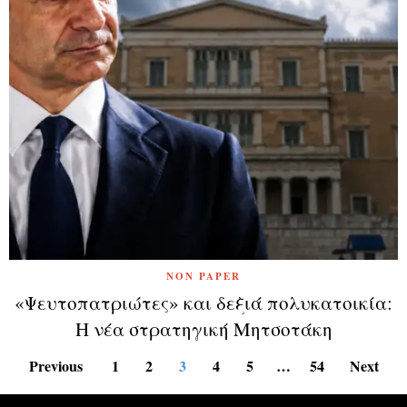
NON PAPER
«Ψευτοπατριώτες» και δεξιά πολυκατοικία:
Η νέα στρατηγική Μητσοτάκη
Previous
1
2
3
4
5
…
54
Next