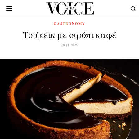
GASTRONOMY
Τσιζκέικ με σιρόπι καφέ
28.11.2025