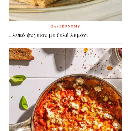
GASTRONOMY
Γλυκό ψυγείου με ζελέ λεμόνι