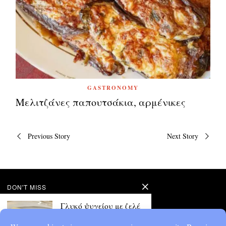
GASTRONOMY
Μελιτζάνες παπουτσάκια, αρμένικες
Πλοήγηση
Previous Story
Next Story
άρθρων
DON'T MISS
Γλυκό ψυγείου με ζελέ
λεμόνι