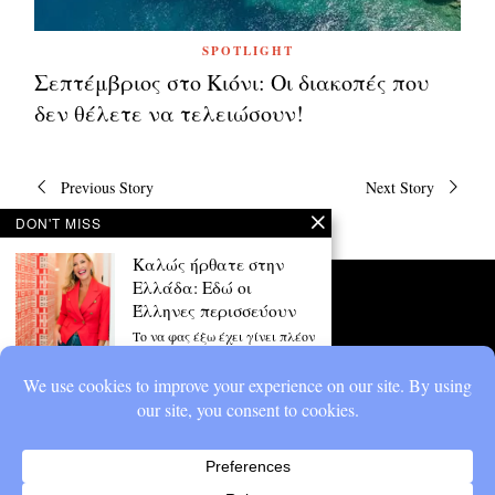
SPOTLIGHT
Σεπτέμβριος στο Κιόνι: Οι διακοπές που
δεν θέλετε να τελειώσουν!
Πλοήγηση
Previous Story
Next Story
άρθρων
DON'T MISS
Καλώς ήρθατε στην
Ελλάδα: Εδώ οι
Έλληνες περισσεύουν
Το να φας έξω έχει γίνει πλέον
χρηματιστηριακή ανάλυση...
Έρχεται το Τουρισμός
για Όλους 2026: Μέχρι
600 ευρώ για διακοπές
– Δείτε αν είστε
δικαιούχος