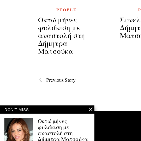
PEOPLE
Οκτώ μήνες
Συνελ
φυλάκιση με
Δήμη
αναστολή στη
Ματσ
Δήμητρα
Ματσούκα
Πλοήγηση
Previous Story
άρθρων
DON'T MISS
Οκτώ μήνες
φυλάκιση με
αναστολή στη
Δήμητρα Ματσούκα