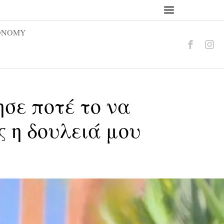
ONOMY
σε ποτέ το να
ς η δουλειά μου