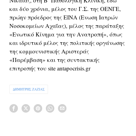
Νίκαιας, στη Β΄ Παθολογική Κλινική, εδώ
και δύο χρόνια, μέλος του Γ.Σ. της ΟΕΝΓΕ,
πρώην πρόεδρος της ΕΙΝΑ (Ενωση Ιατρών
Νοσοκομείων Αχαΐας), μέλος της παράταξης
«Ενωτικό Κίνημα για την Ανατροπή», όπως
και ιδρυτικό μέλος της πολιτικής οργάνωσης
της κομμουνιστικής Αριστεράς
«Παρέμβαση» και της συντακτικής
επιτροπής του site antapocrisis.gr
ΔΗΜΗΤΡΗΣ ΖΑΖΙΑΣ
Πλοήγηση