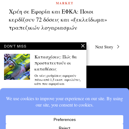
MARKET
Χρέη σε Εφορία και ΕΦΚΑ: Ποιοι
κερδίζουν 72 δόσεις και «ξεκλείδωμα»
τραπεζικών λογαριασμών
Πλοήγηση
DON'T MISS
Previous Story
Next Story
άρθρων
Κατασχέσεις: Πώς θα
προστατευτούν οι
καταθέσεις
Οι νέες ρυθμίσεις αφορούν
πάνω από 1,5 εκατ. οφειλέτες,
κάτι που αφορά και
Φορολογικές Δηλώσεις:
Λήγει η προθεσμία –
Όσα πρέπει να κάνετε
τώρα για να
αποφύγετε πρόστιμα
και επιβαρύνσεις