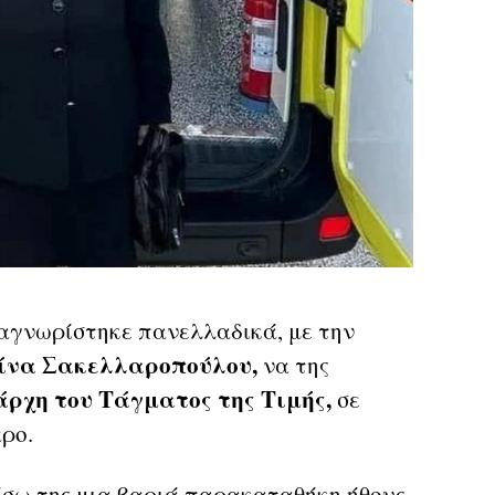
γνωρίστηκε πανελλαδικά, με την
ίνα Σακελλαροπούλου,
να της
άρχη του Τάγματος της Τιμής,
σε
ρο.
ίσω της μια βαριά παρακαταθήκη ήθους,