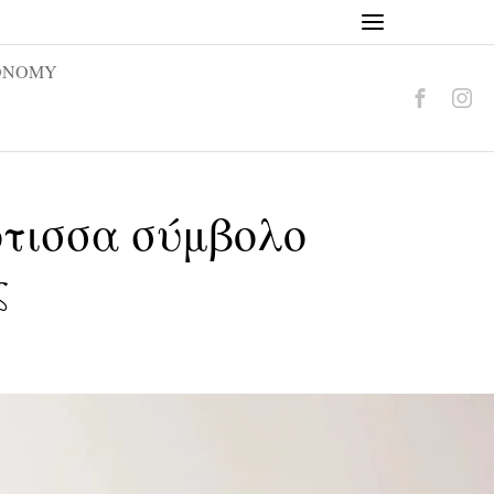
ONOMY
ότισσα σύμβολο
ς