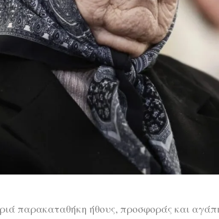
αριά παρακαταθήκη ήθους, προσφοράς και αγάπη