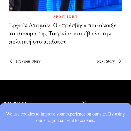
SPOTLIGHT
Εργκίν Αταμάν: Ο «πρέσβης» που άνοιξε
τα σύνορα της Τουρκίας και έβαλε την
πολιτική στο μπάσκετ
Πλοήγηση
Previous Story
Next Story
άρθρων
DON'T MISS
Εργκίν Αταμάν: Ο
«πρέσβης» που άνοιξε
τα σύνορα της