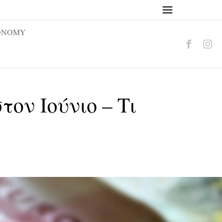
ONOMY
ον Ιούνιο – Τι