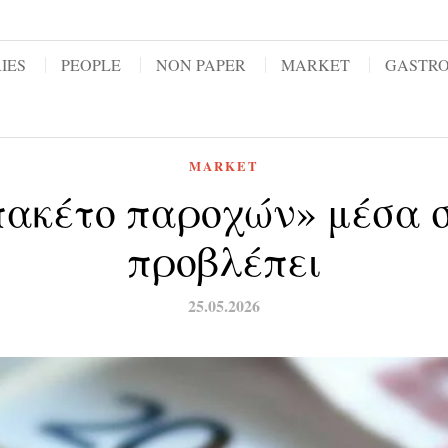
IES
PEOPLE
NON PAPER
MARKET
GASTR
MARKET
πακέτο παροχών» μέσα στ
προβλέπει
25.05.2026