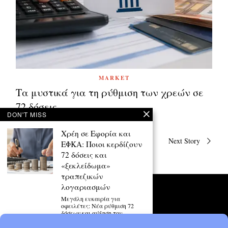
MARKET
Τα μυστικά για τη ρύθμιση των χρεών σε
72 δόσεις
DON'T MISS
Χρέη σε Εφορία και
Πλοήγηση
Previous Story
Next Story
ΕΦΚΑ: Ποιοι κερδίζουν
άρθρων
72 δόσεις και
«ξεκλείδωμα»
τραπεζικών
λογαριασμών
Μεγάλη ευκαιρία για
οφειλέτες: Νέα ρύθμιση 72
δόσεων και αύξηση του
ακατάσχετου