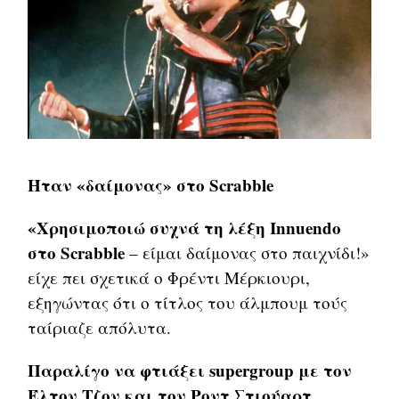
Ήταν «δαίμονας» στο Scrabble
«Χρησιμοποιώ συχνά τη λέξη Innuendo
στο Scrabble
– είμαι δαίμονας στο παιχνίδι!»
είχε πει σχετικά ο Φρέντι Μέρκιουρι,
εξηγώντας ότι ο τίτλος του άλμπουμ τούς
ταίριαζε απόλυτα.
Παραλίγο να φτιάξει supergroup με τον
Έλτον Τζον και τον Ροντ Στιούαρτ