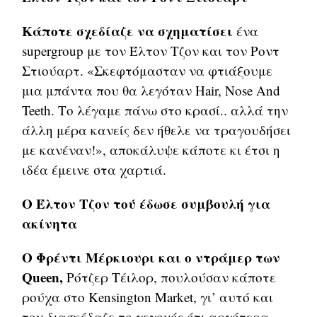
Κάποτε σχεδίαζε να σχηματίσει
ένα
supergroup με τον Έλτον Τζον και τον Ροντ
Στιούαρτ. «Σκεφτόμασταν να φτιάξουμε
μια μπάντα που θα λεγόταν Hair, Nose And
Teeth. Το λέγαμε πάνω στο κρασί.. αλλά την
άλλη μέρα κανείς δεν ήθελε να τραγουδήσει
με κανέναν!», αποκάλυψε κάποτε κι έτσι η
ιδέα έμεινε στα χαρτιά.
Ο Έλτον Τζον τού έδωσε συμβουλή για
ακίνητα
Ο Φρέντι Μέρκιουρι και ο ντράμερ των
Queen,
Ρότζερ Τέιλορ, πουλούσαν κάποτε
ρούχα στο Kensington Market, γι’ αυτό και
τον διασκέδαζε το γεγονός ότι αργότερα