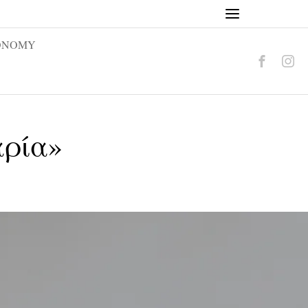
ONOMY
αρία»