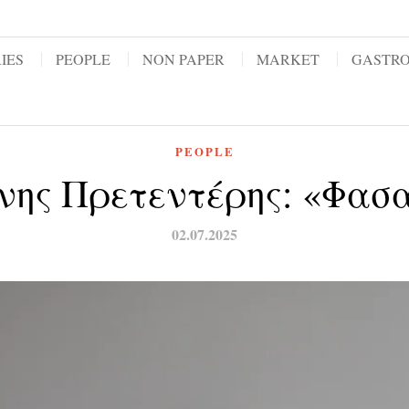
IES
PEOPLE
NON PAPER
MARKET
GASTR
PEOPLE
νης Πρετεντέρης: «Φασ
02.07.2025