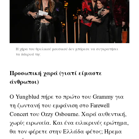
Η χήρα του θρυλικού μουσικού δεν μπόρεσε να συγκρατήσει
τα δάκρυά της
Προσωπική χαρά (γιατί είμαστε
άνθρωποι)
Ο Yungblud πήρε το πρώτο του Grammy για
τη ζωντανή του εμφάνιση στο Farewell
Concert του Ozzy Osbourne. Χαρά αυθεντική,
χωρίς ειρωνεία. Και ένα ειλικρινές ερώτημα,
θα τον φέρετε στην Ελλάδα φέτος; Ήρεμα