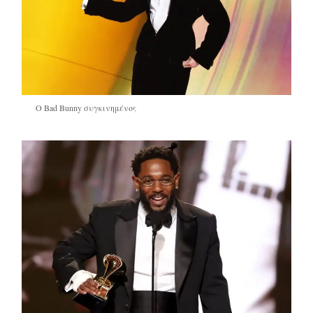
Ο Bad Bunny συγκινημένος