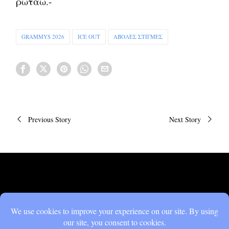
ρωτάω.-
GRAMMYS 2026
ICE OUT
ΆΒΟΛΕΣ ΣΤΙΓΜΈΣ
Πλοήγηση
Previous Story
Next Story
άρθρων