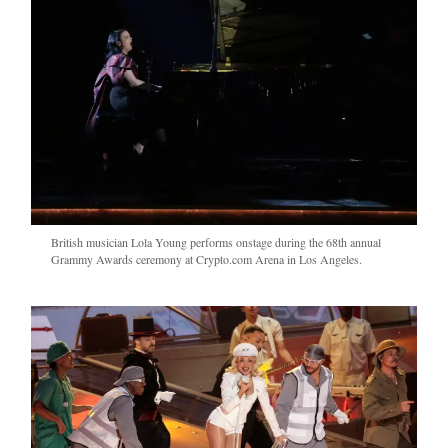
British musician Lola Young performs onstage during the 68th annual
Grammy Awards ceremony at Crypto.com Arena in Los Angeles.