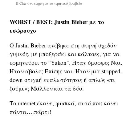
Η Cher στο stage για το τιμητικό βραβείο
WORST / BEST: Justin Bieber με το
εσώρουχο
Ο Justin Bieber ανέβηκε στη σκηνή σχεδόν
γυμνός, με μποξεράκι και κάλτσες, για να
ερμηνεύσει το “Yukon”. Ήταν όμορφο; Ναι.
Ήταν άβολο; Επίσης ναι. Ήταν μια stripped-
down στιγμή ευαλωτότητας ή απλώς «τι
ζούμε»; Μάλλον και τα δύο.
Το internet έκανε, φυσικά, αυτό που κάνει
πάντα….πάρτι!