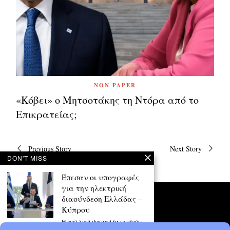
NON PAPER
«Κόβει» ο Μητσοτάκης τη Ντόρα από το
Επικρατείας;
Πλοήγηση
Previous Story
Next Story
άρθρων
DON'T MISS
Έπεσαν οι υπογραφές
για την ηλεκτρική
διασύνδεση Ελλάδας –
Κύπρου
Η γαλλική σφραγίδα ενισχύει
τις προϋποθέσεις και την