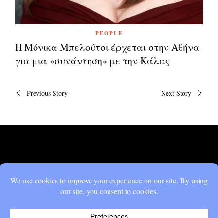
PEOPLE
Η Μόνικα Μπελούτσι έρχεται στην Αθήνα
για μια «συνάντηση» με την Κάλας
Πλοήγηση
Previous Story
Next Story
άρθρων
DON'T MISS
Η Μόνικα Μπελούτσι
έρχεται στην Αθήνα για
μια «συνάντηση» με