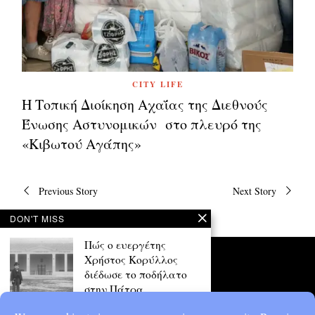
CITY LIFE
Η Τοπική Διοίκηση Αχαΐας της Διεθνούς
Ένωσης Αστυνομικών στο πλευρό της
«Κιβωτού Αγάπης»
Πλοήγηση
Previous Story
Next Story
άρθρων
DON'T MISS
Πώς ο ευεργέτης
Χρήστος Κορύλλος
διέδωσε το ποδήλατο
στην Πάτρα
Το όνομά του συνδέθηκε με τη