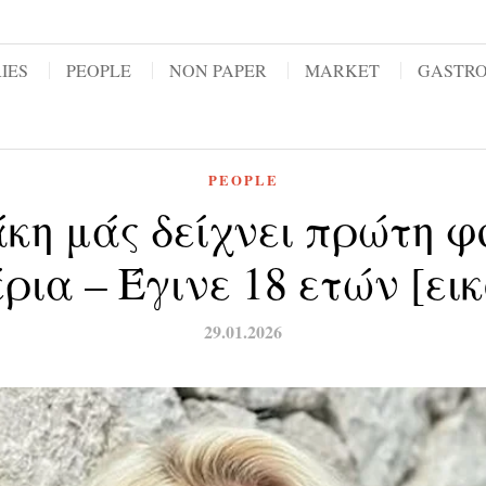
IES
PEOPLE
NON PAPER
MARKET
GASTR
PEOPLE
κη μάς δείχνει πρώτη φο
ρια – Έγινε 18 ετών [εικ
29.01.2026