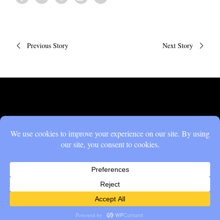
Πλοήγηση
Previous Story
Next Story
άρθρων
All Rights Reserved. Copyright © 2025,
Patras Voice