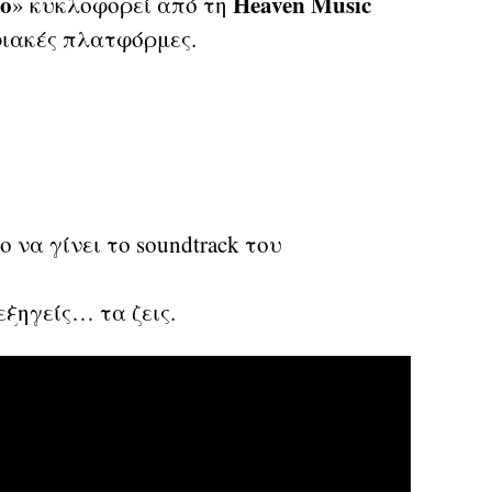
λο
Heaven Music
» κυκλοφορεί από τη
ηφιακές πλατφόρμες.
ο να γίνει το soundtrack του
εξηγείς… τα ζεις.