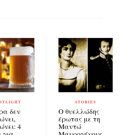
OTLIGHT
STORIES
ρα δεν
Ο θυελλώδης
ώνει,
έρωτας με τη
ώνει: 4
Μαντώ
ι για
Μαυρογένους