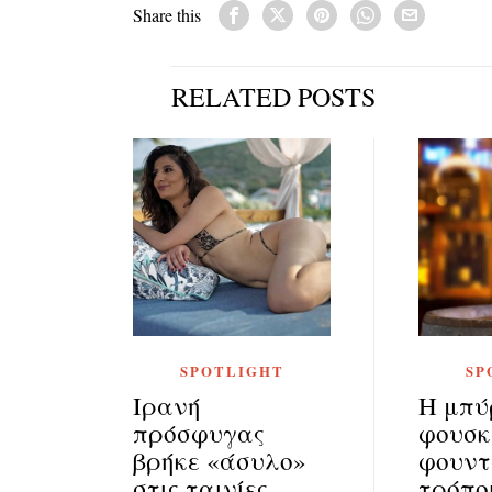
Share this
RELATED POSTS
SPOTLIGHT
SP
Ιρανή
Η μπύ
πρόσφυγας
φουσκ
βρήκε «άσυλο»
φουντ
στις ταινίες
τρόπο