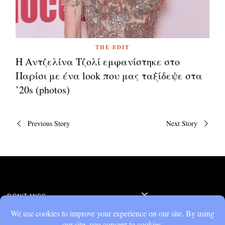
THE EDIT
Η Αντζελίνα Τζολί εμφανίστηκε στο
Παρίσι με ένα look που μας ταξίδεψε στα
’20s (photos)
Πλοήγηση
Previous Story
Next Story
άρθρων
DON'T MISS
Η Αντζελίνα Τζολί