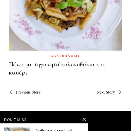
GASTRONOMY
Πένες με τηγανητά κολοκυθάκια και
κασέρι
Πλοήγηση
Previous Story
Next Story
άρθρων
DON'T MISS
Αυθεντική ιταλική