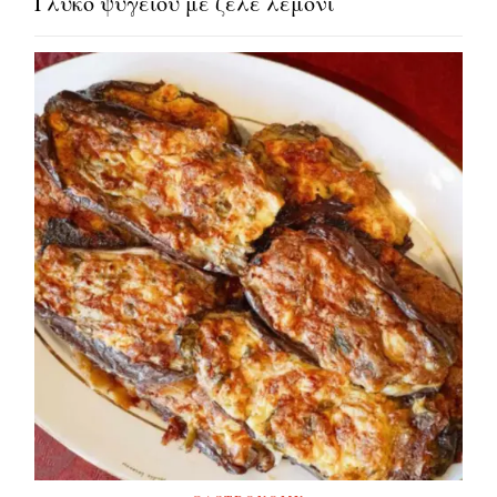
Γλυκό ψυγείου με ζελέ λεμόνι