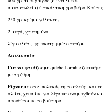
400 γρ. τυρί gruyere (σε ντελί και
παντοπωλεία) ή πικάντικη γραβιέρα Κρήτης
250 γρ. κρέμα γάλακτος
2 αυγά, χτυπημένα
λίγο αλάτι, φρεσκοτριμμένο πιπέρι
Διαδικασία
Για να φτιάξουμε
quiche Lorraine ξεκινάμε
με τη ζύμη.
Ρίχνουμε
στον πολυκόφτη το αλεύρι και το
αλάτι, χτυπάμε για λίγο να αναμειχθούν και
προσθέτουμε το βούτυρο.