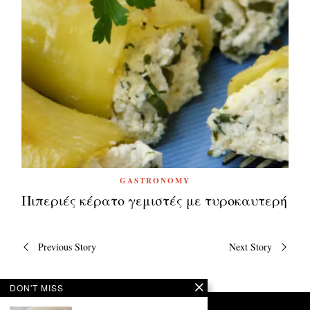
GASTRONOMY
Πιπεριές κέρατο γεμιστές με τυροκαυτερή
Πλοήγηση
Previous Story
Next Story
άρθρων
DON'T MISS