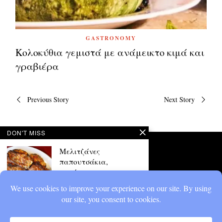
GASTRONOMY
Κολοκύθια γεμιστά με ανάμεικτο κιμά και
γραβιέρα
Πλοήγηση
Previous Story
Next Story
άρθρων
DON'T MISS
Μελιτζάνες
παπουτσάκια,
αρμένικες
H γέμιση περιέχει αυγό, την
ψίχα της μελιτζάνας και τυρί
φέτα...
Φουρνιστά μυρωδάτα