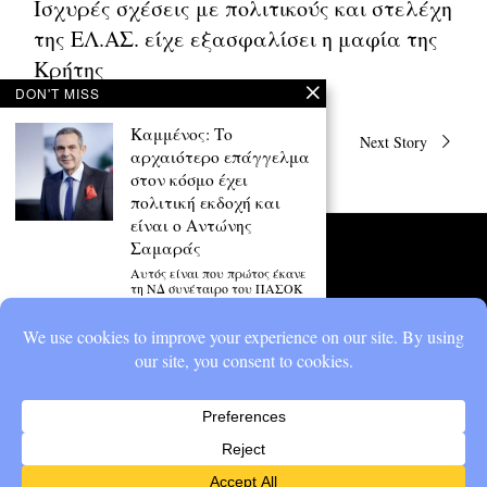
Ισχυρές σχέσεις με πολιτικούς και στελέχη
της ΕΛ.ΑΣ. είχε εξασφαλίσει η μαφία της
Κρήτης
DON'T MISS
Πλοήγηση
Καμμένος: Το
Previous Story
Next Story
άρθρων
αρχαιότερο επάγγελμα
στον κόσμο έχει
πολιτική εκδοχή και
είναι ο Αντώνης
Σαμαράς
Αυτός είναι που πρώτος έκανε
τη ΝΔ συνέταιρο του ΠΑΣΟΚ
και έδωσε
«Ήμουν 147 κιλά» – Ο
Πάνος Καμμένος
αποκάλυψε πώς
κατάφερε να
αδυνατίσει
«Το πρωί περπατάω δύο ώρες.
Κάνω πιλάτες, γυμναστική με
βάρη και κολύμπι»,