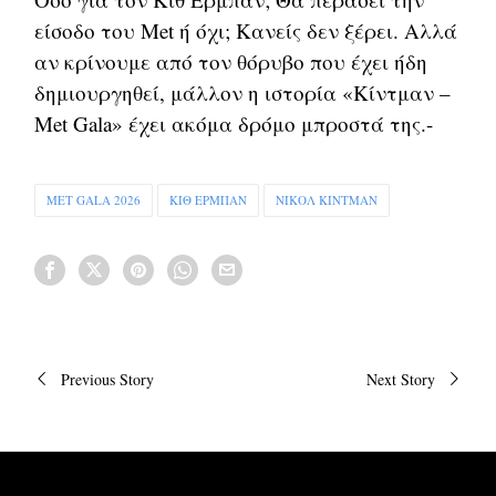
είσοδο του Met ή όχι; Κανείς δεν ξέρει. Αλλά
αν κρίνουμε από τον θόρυβο που έχει ήδη
δημιουργηθεί, μάλλον η ιστορία «Κίντμαν –
Met Gala» έχει ακόμα δρόμο μπροστά της.-
MET GALA 2026
ΚΙΘ ΈΡΜΠΑΝ
ΝΙΚΌΛ ΚΊΝΤΜΑΝ
Πλοήγηση
Previous Story
Next Story
άρθρων