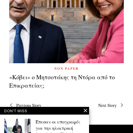
NON PAPER
«Κόβει» ο Μητσοτάκης τη Ντόρα από το
Επικρατείας;
Πλοήγηση
Previous Story
Next Story
άρθρων
DON'T MISS
Έπεσαν οι υπογραφές
για την ηλεκτρική