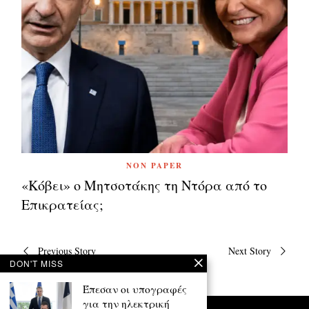
NON PAPER
«Κόβει» ο Μητσοτάκης τη Ντόρα από το
Επικρατείας;
Πλοήγηση
Previous Story
Next Story
άρθρων
DON'T MISS
Έπεσαν οι υπογραφές
για την ηλεκτρική