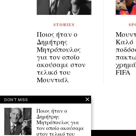
STORIES
SP
Ποιος ήταν ο
Μουντ
Δημήτρης
Καλό
Μητρόπουλος
ποδόσ
για τον οποίο
πακτω
ακούσαμε στον
χρημά
τελικό του
FIFA
Μουντιάλ
Πλοήγηση
Previous Story
DON'T MISS
Ποιος ήταν ο
άρθρων
Δημήτρης
Μητρόπουλος για
τον οποίο ακούσαμε
στον τελικό του