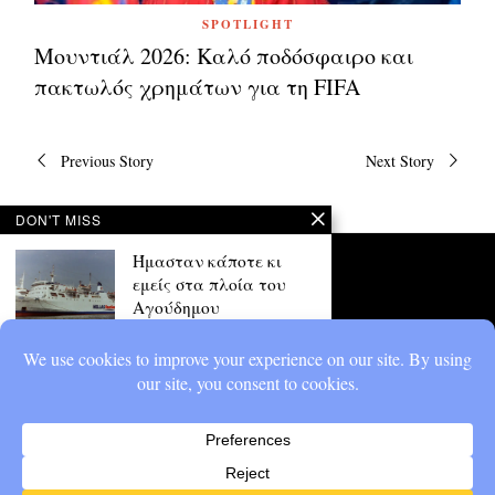
SPOTLIGHT
Μουντιάλ 2026: Καλό ποδόσφαιρο και
πακτωλός χρημάτων για τη FIFA
Πλοήγηση
Previous Story
Next Story
άρθρων
DON'T MISS
Ήμασταν κάποτε κι
εμείς στα πλοία του
Αγούδημου
Το να μπεις σε ένα βαπόρι του
Αγούδημου δεν ήταν
απαραίτητα θέμα
Ποιος ήταν ο Δημήτρης
Μητρόπουλος για τον
οποίο ακούσαμε στον
τελικό του Μουντιάλ