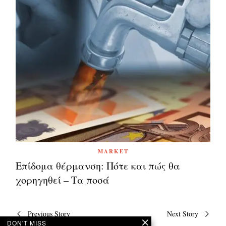
MARKET
Επίδομα θέρμανση: Πότε και πώς θα
χορηγηθεί – Τα ποσά
Πλοήγηση
Previous Story
Next Story
άρθρων
DON'T MISS